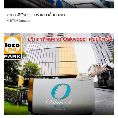
อาคารภิรัชทาวเวอร์ แอท เอ็มควอเท...
BTS พร้อมพงษ์...