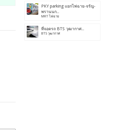
PKY parking แยกไฟฉาย-จรัญ-
พรานนก...
MRT ไฟฉาย
ที่จอดรถ BTS วุฒากาศ...
BTS วุฒากาศ